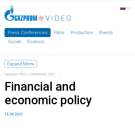
ru
Press Conferences
Films
Production
Events
Social
Science
Expand Menu
Gazprom Press Conferences 2021
›
Financial and
economic policy
16.06.2021