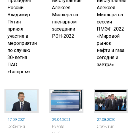
Президент
Выступление
Выступление
России
Алексея
Алексея
Владимир
Миллера на
Миллера на
Путин
пленарном
сессии
принял
заседании
ПМЭФ-2022
участие в
РЭН-2022
«Мировой
мероприятии
рынок
по случаю
нефти и газа
30-летия
сегодня и
ПАО
завтра»
«Газпром»
17.09.2021
29.04.2021
27.08.2020
События
Events
События