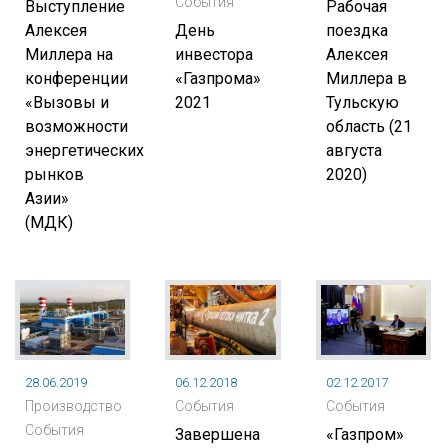
События
Выступление
Рабочая
Алексея
День
поездка
Миллера на
инвестора
Алексея
конференции
«Газпрома»
Миллера в
«Вызовы и
2021
Тульскую
возможности
область (21
энергетических
августа
рынков
2020)
Азии»
(МДК)
28.06.2019
06.12.2018
02.12.2017
Производство
События
События
События
Завершена
«Газпром»