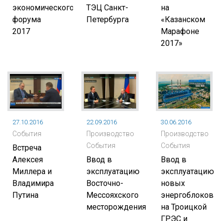
экономического
ТЭЦ Санкт-
на
форума
Петербурга
«Казанском
2017
Марафоне
2017»
27.10.2016
22.09.2016
30.06.2016
События
Производство
Производство
События
События
Встреча
Алексея
Ввод в
Ввод в
Миллера и
эксплуатацию
эксплуатацию
Владимира
Восточно-
новых
Путина
Мессояхского
энергоблоков
месторождения
на Троицкой
ГРЭС и