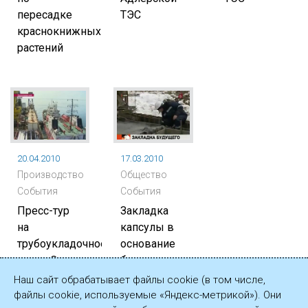
пересадке
ТЭС
краснокнижных
растений
20.04.2010
17.03.2010
Производство
Общество
События
События
Пресс-тур
Закладка
на
капсулы в
трубоукладочное
основание
судно C-
биатлонного
Master
стадиона
Наш сайт обрабатывает файлы cookie (в том числе,
файлы cookie, используемые «Яндекс-метрикой»). Они