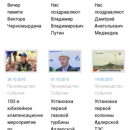
Вечер
Нас
Нас
памяти
поздравляют:
поздравляют:
Виктора
Владимир
Дмитрий
Черномырдина
Владимирович
Анатольевич
Путин
Медведев
26.10.2010
01.10.2010
19.05.2010
Производство
Производство
Производство
События
События
События
100-е
Установка
Установка
юбилейное
первой
первой
компенсационное
газовой
колонны
мероприятие
турбины
Адлерской
по
Адлерской
ТЭС