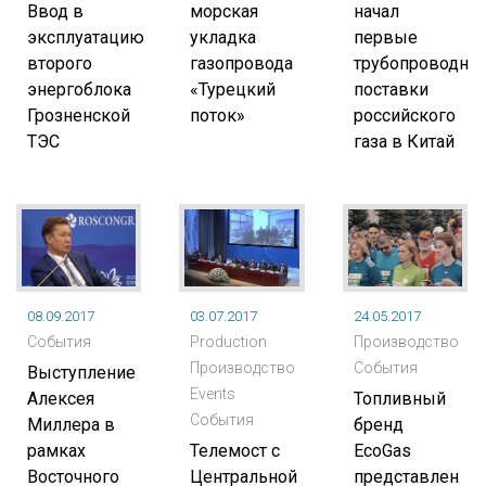
Ввод в
морская
начал
эксплуатацию
укладка
первые
второго
газопровода
трубопроводны
энергоблока
«Турецкий
поставки
Грозненской
поток»
российского
ТЭС
газа в Китай
08.09.2017
03.07.2017
24.05.2017
События
Production
Производство
Производство
События
Выступление
Events
Алексея
Топливный
События
Миллера в
бренд
рамках
Телемост с
EcoGas
Восточного
Центральной
представлен