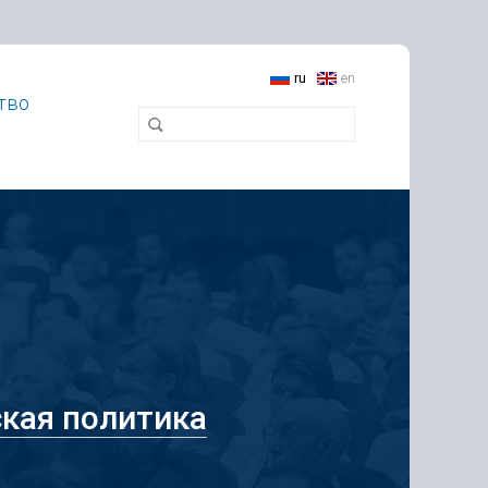
ru
en
тво
кая политика