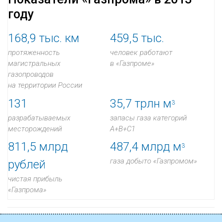
году
168,9
тыс. км
459,5
тыс.
протяженность
человек работают
магистральных
в «Газпроме»
газопроводов
на территории России
131
35,7
трлн м
3
разрабатываемых
запасы газа категорий
месторождений
A+B+C1
811,5
млрд
487,4
млрд м
3
газа добыто «Газпромом»
рублей
чистая прибыль
«Газпрома»