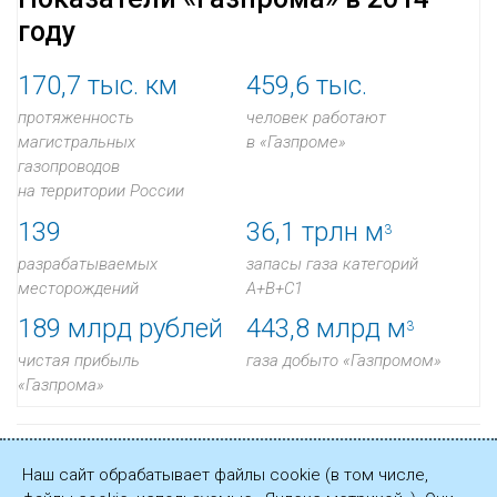
году
170,7
тыс. км
459,6
тыс.
протяженность
человек работают
магистральных
в «Газпроме»
газопроводов
на территории России
139
36,1
трлн м
3
разрабатываемых
запасы газа категорий
месторождений
A+B+C1
189
млрд рублей
443,8
млрд м
3
чистая прибыль
газа добыто «Газпромом»
«Газпрома»
Страница Годового общего собрания акционеров на
Наш сайт обрабатывает файлы cookie (в том числе,
официальном сайте ОАО «Газпром»