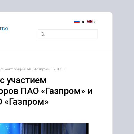
ru
en
тво
есс-конференции ПАО «Газпром» — 2017
›
с участием
оров ПАО «Газпром» и
 «Газпром»