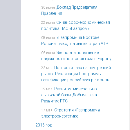
Доклад Председателя
30 июня
Правления
Финансово-экономическая
22 июня
политика ПАО «Газпром»
«Газпром» на Востоке
08 июня
России, выход на рынки стран АТР
Экспорт и повышение
06 июня
надежности поставок газа в Европу
Поставки газа на внутренний
23 мая
рынок. Реализация Программы
газификации российских регионов
Развитие минерально-
19 мая
сырьевой базы. Добыча газа.
Развитие ГТС
Стратегия «Газпрома» в
17 мая
электроэнергетике
2016 год