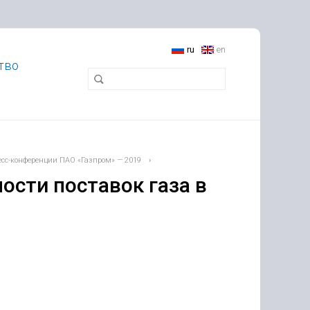
ru
en
тво
есс-конференции ПАО «Газпром» — 2019
›
ости поставок газа в