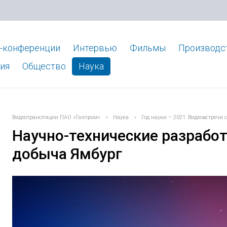
-конференции
Интервью
Фильмы
Производс
ия
Общество
Наука
Видеотрансляции ПАО «Газпром»
›
Наука
›
Год науки – 2021: Видеовстречи
Научно-технические разработ
добыча Ямбург