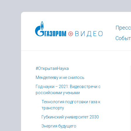
Пресс
Событ
#ОткрытаяНаука
Менделееву и не снилось
Год науки – 2021: Видеовстречи с
российскими учеными
Технология подготовки газа к
транспорту
Губкинский университет 2030
Энергия будущего