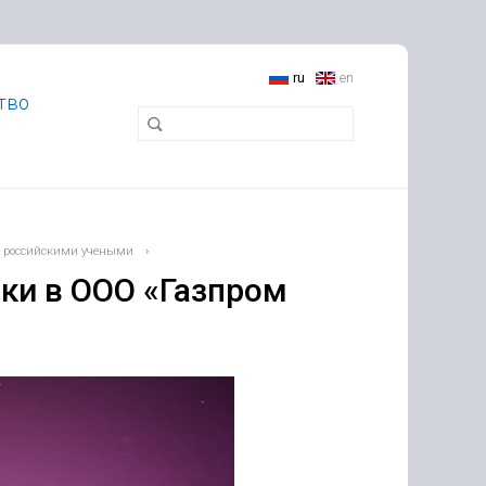
ru
en
тво
 с российскими учеными
›
ки в ООО «Газпром