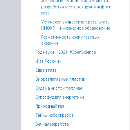
«цифровых технологий» в области
разработки месторождений нефти и
газа
Ухтинский университет: результаты
НИОКР — инженерное образование
Герметичность крепи газовых
скважин
Год науки – 2021: #OpenScience
«Газ России»
Еда из газа
Биоразлагаемый пластик
Суда на чистом топливе
Суперфуд для энергетики
Природный газ
Тайны небоскрёбов
Вечная мерзлота