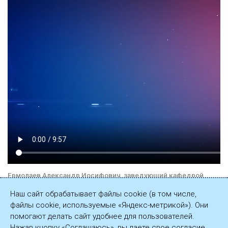
Ермолаев Александр Иосифович, заведующий кафедрой
разработки и эксплуатации газовых и газоконденсатных
Наш сайт обрабатывает файлы cookie (в том числе,
месторождений РГУ нефти и газа (НИУ) имени И.М. Губкина,
файлы cookie, используемые «Яндекс-метрикой»). Они
профессор, доктор технических наук, член редакционного
помогают делать сайт удобнее для пользователей.
совета журнала «Наука и техника в газовой промышленности»
Нажав кнопку «Соглашаюсь», вы даете свое согласие