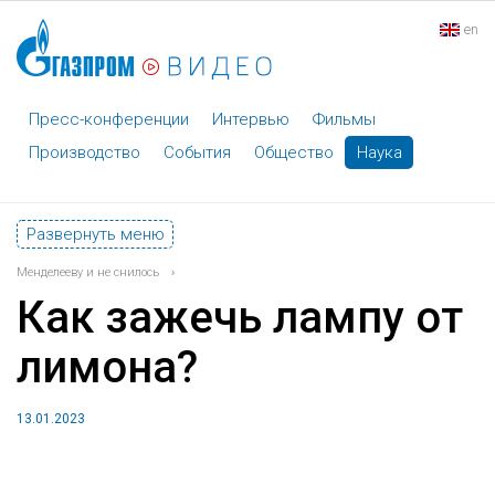
en
Пресс-конференции
Интервью
Фильмы
Производство
События
Общество
Наука
Развернуть меню
Менделееву и не снилось
›
Как зажечь лампу от
лимона?
13.01.2023