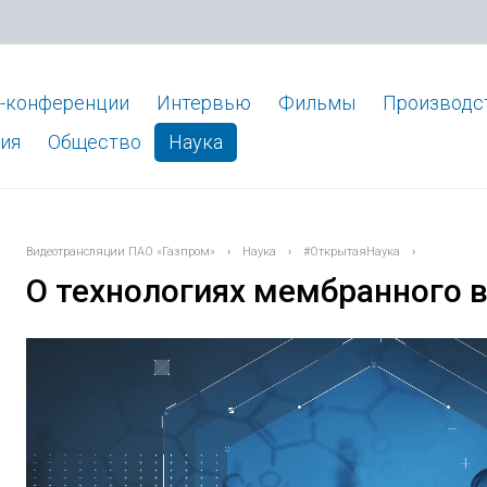
-конференции
Интервью
Фильмы
Производс
ия
Общество
Наука
Видеотрансляции ПАО «Газпром»
›
Наука
›
#ОткрытаяНаука
›
О технологиях мембранного 