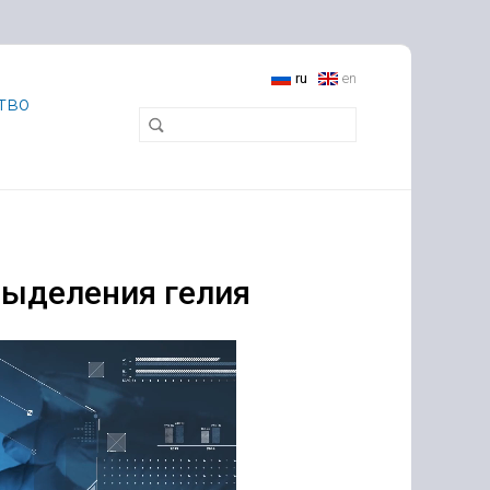
ru
en
тво
выделения гелия