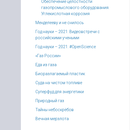
Обеспечение целостности
газопромыслового оборудования.
Углекислотная коррозия
Менделееву и не снилось
Год науки – 2021: Видеовстречи с
российскими учеными
Год науки – 2021: #OpenScience
«Газ России»
Еда из газа
Биоразлагаемый пластик
Суда на чистом топливе
Суперфуд для энергетики
Природный газ
Тайны небоскрёбов
Вечная мерзлота