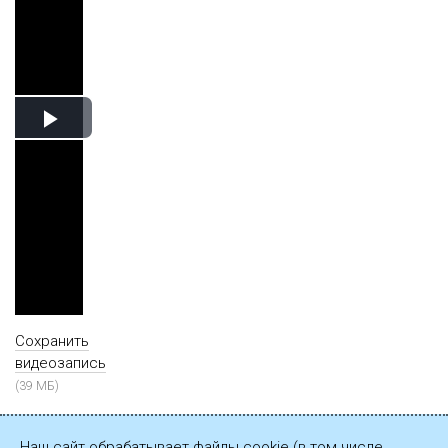
Play
Video
Сохранить
видеозапись
(39 МБ)
Наш сайт обрабатывает файлы cookie (в том числе,