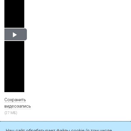
Play
Video
Сохранить
видеозапись
(27 МБ)
Наш сайт обрабатывает файлы cookie (в том числе,