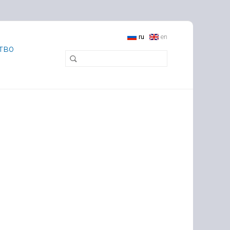
ru
en
тво