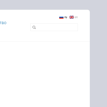
ru
en
тво