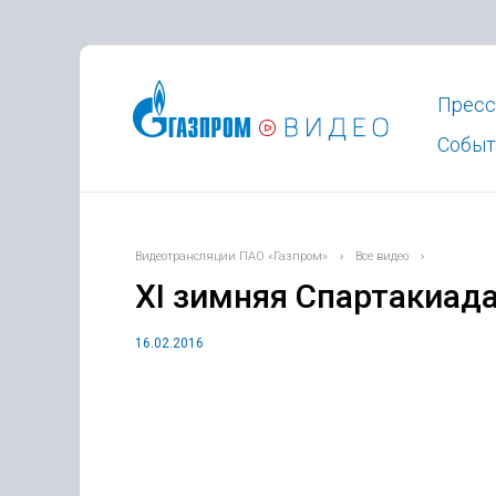
Пресс
Событ
Видеотрансляции ПАО «Газпром»
›
Все видео
›
XI зимняя Спартакиад
16.02.2016