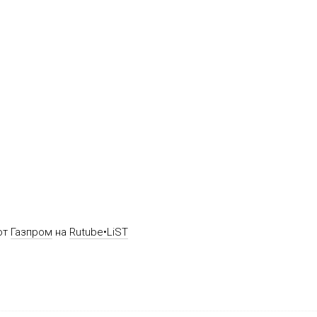
от
Газпром
на
Rutube•LiST