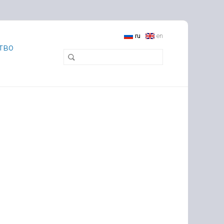
ru
en
тво