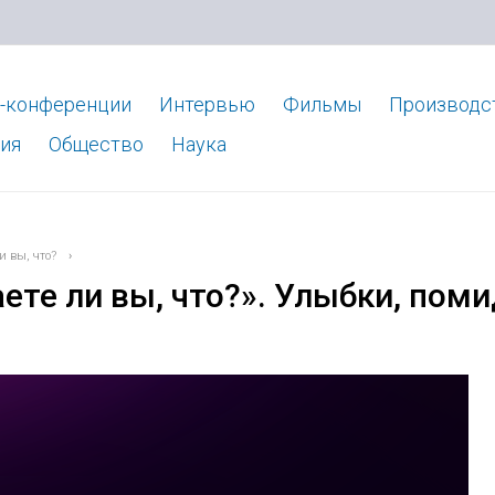
-конференции
Интервью
Фильмы
Производс
ия
Общество
Наука
и вы, что?
›
ете ли вы, что?». Улыбки, пом