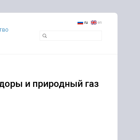
ru
en
тво
идоры и природный газ