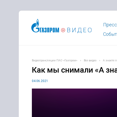
Пресс
Событ
Видеотрансляции ПАО «Газпром»
›
Все видео
›
А знаете л
Как мы снимали «А зна
04.06.2021