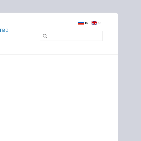
ru
en
тво