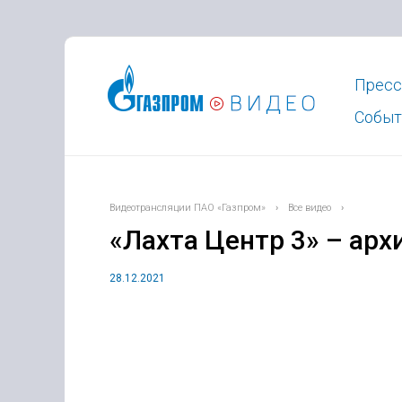
Пресс
Событ
Видеотрансляции ПАО «Газпром»
›
Все видео
›
«Лахта Центр 3» – арх
28.12.2021