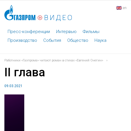
en
Пресс-конференции
Интервью
Фильмы
Производство
События
Общество
Наука
Работники «Газпрома» читают роман в стихах «Евгений Онегин»
›
II глава
09.03.2021