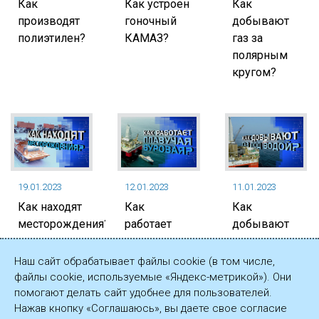
Как
Как устроен
Как
производят
гоночный
добывают
полиэтилен?
КАМАЗ?
газ за
полярным
кругом?
19.01.2023
12.01.2023
11.01.2023
Как находят
Как
Как
месторождения?
работает
добывают
плавучая
газ под
буровая?
водой?
Наш сайт обрабатывает файлы cookie (в том числе,
файлы cookie, используемые «Яндекс-метрикой»). Они
помогают делать сайт удобнее для пользователей.
Нажав кнопку «Соглашаюсь», вы даете свое согласие