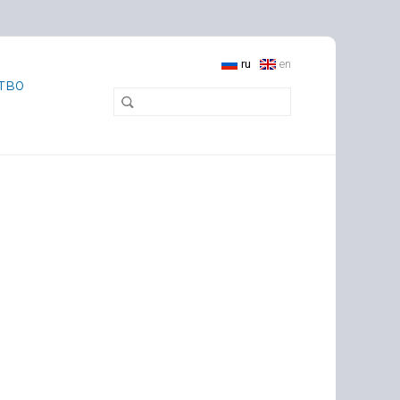
ru
en
тво